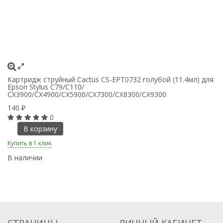
Картридж струйный Cactus CS-EPT0732 голубой (11.4мл) для
Ка
Epson Stylus С79/C110/
дл
СХ3900/CX4900/CX5900/CX7300/CX8300/CX9300
С
140
1
₽
0
В корзину
Купить в 1 клик
Ку
В наличии
В
СТРАНИЦЫ
ЛИЧНЫЙ КАБИНЕТ