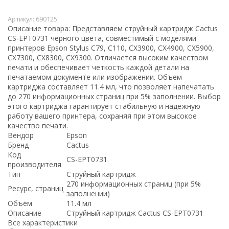
Артикул:
690125
Описание товара: Представляем струйный картридж Cactus
CS-EPT0731 черного цвета, совместимый с моделями
принтеров Epson Stylus С79, C110, СХ3900, CX4900, CX5900,
CX7300, CX8300, CX9300. Отличается высоким качеством
печати и обеспечивает четкость каждой детали на
печатаемом документе или изображении. Объем
картриджа составляет 11.4 мл, что позволяет напечатать
до 270 информационных страниц при 5% заполнении. Выбор
этого картриджа гарантирует стабильную и надежную
работу вашего принтера, сохраняя при этом высокое
качество печати.
Вендор
Epson
Бренд
Cactus
Код
CS-EPT0731
производителя
Тип
Струйный картридж
270 информационных страниц (при 5%
Ресурс, страниц
заполнении)
Объём
11.4 мл
Описание
Струйный картридж Cactus CS-EPT0731
Все характеристики