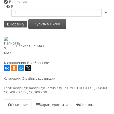
В наличии
140
₽
-
+
В корзину
Купить в 1 клик
Написать в MAX
К сравнению
В избранное
Категории:
Струйные картриджи
Теги:
картридж
,
Картридж Cactus
,
Stylus С79
,
C110
,
СХ3900
,
CX4900
,
CX5900
,
CX7300
,
CX8300
,
CX9300
Описание
Характеристики
Отзывы