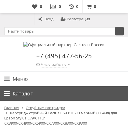
0
0
0
0
Вход
Регистрация
+7 (495) 477-56-25
Часы работы
Меню
Каталог
Главная
Струйные картриджи
Картридж струйный Cactus CS-EPT0731 черный (11.4мл) для
Epson Stylus С79/C110/
СХ3900/CX4900/CX5900/CX7300/CX8300/CX9300